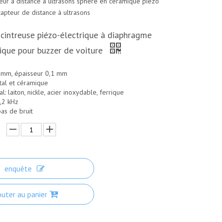
eur à distance à ultrasons
sphère en céramique piézo
capteur de distance à ultrasons
cintreuse piézo-électrique à diaphragme
rique pour buzzer de voiture
 mm, épaisseur 0,1 mm
tal et céramique
: laiton, nickle, acier inoxydable, ferrique
3,2 kHz
pas de bruit
enquête
outer au panier