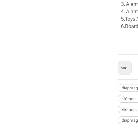
3. Alar
4. Alar
5.Toys /
6.Board
sur:
diaphrag
Élément 
Élément 
diaphrag