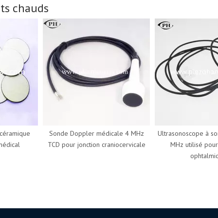
its chauds
éramique
Sonde Doppler médicale 4 MHz
Ultrasonoscope à sond
dical
TCD pour jonction craniocervicale
MHz utilisé pour l
ophtalmiqu