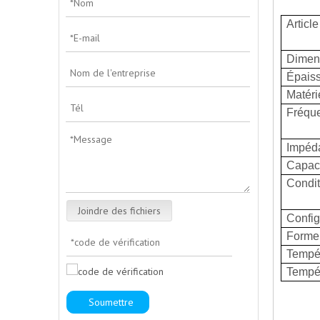
Article
Dimen
Épais
Matéri
Fréqu
Impéd
Capac
Condit
Joindre des fichiers
Config
Forme 
Tempér
Tempér
Soumettre