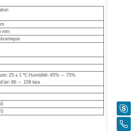
tion
mm
05 mm
 céramique
ure: 25 ± 1 ℃ Humidité: 45% ～ 75%
d'air: 86 ～ 106 kpa
e
80
70