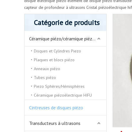
disque électrique piézo
élément de disque piézo
transducte
capteur de profondeur à ultrasons
Cristal piézoélectrique hi
Catégorie de produits
Céramique piézo/céramique piézoélectrique
Disques et Cylindres Piezo
Plaques et blocs piézo
Anneaux piézo
Tubes piézo
Piezo Sphères/Hémisphères
Céramique piézoélectrique HIFU
Cintreuses de disques piézo
Transducteurs à ultrasons