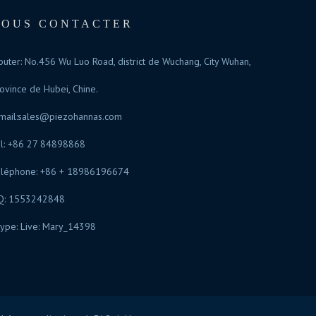
NOUS CONTACTER
outer: No.456 Wu Luo Road, district de Wuchang, City Wuhan,
ovince de Hubei, Chine.
mail:
sales@piezohannas.com
l: +86 27 84898868
éléphone: +86 + 18986196674
Q: 1553242848
ype: Live: Mary_14398