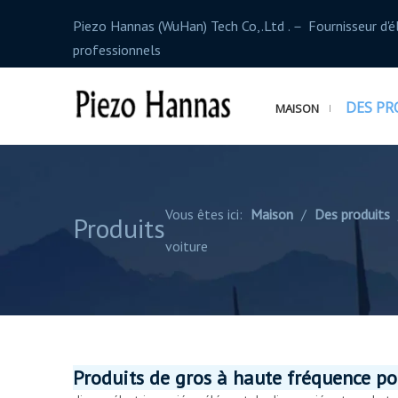
Piezo Hannas (WuHan) Tech Co,.Ltd .－ Fournisseur d'
professionnels
DES PR
MAISON
Vous êtes ici:
Maison
/
Des produits
Produits
voiture
Produits de gros à haute fréquence pou