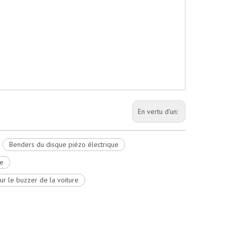
En vertu d'un:
Benders du disque piézo électrique
re
r le buzzer de la voiture