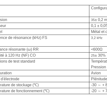
Configura
sion
± 0,2 
35
seur
0,1 ± 0,
el
Métal et
ence de résonance (kHz) FS
3,2 kHz
ance résonante (ω) RR
<600Ω
ité à 120 Hz (NF) CO
± 30%
25
ions de test standard
Températ
Pression 
uration
Avion
d'électrode
Plénitud
ature de stockage (℃)
-30 ～ + 
ature de fonctionnement (℃)
-20 ～ + 