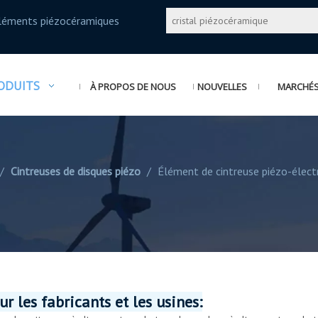
éléments piézocéramiques
ODUITS
À PROPOS DE NOUS
NOUVELLES
MARCHÉS 
/
Cintreuses de disques piézo
/
Élément de cintreuse piézo-élect
r les fabricants et les usines: