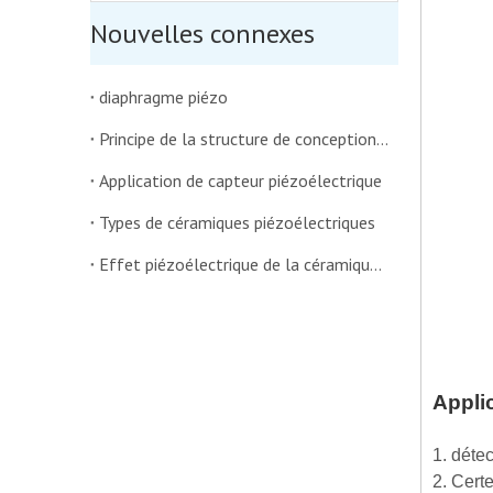
Nouvelles connexes
diaphragme piézo
Principe de la structure de conception du diaphragme piézo:
Application de capteur piézoélectrique
Types de céramiques piézoélectriques
Effet piézoélectrique de la céramique piézoélectrique
Appli
1. déte
2. Cert