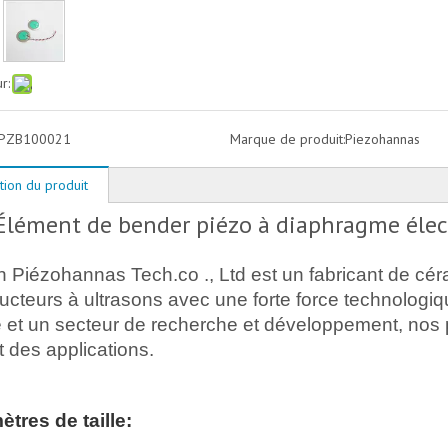
r:
PZB100021
Marque de produit:
Piezohannas
tion du produit
Élément de bender piézo à diaphragme élect
Piézohannas Tech.co ., Ltd est un fabricant de cér
ucteurs à ultrasons avec une forte force technologi
é et un secteur de recherche et développement, nos p
t des applications.
tres de taille: