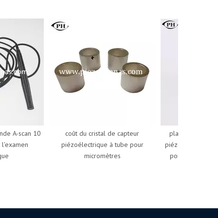
e A-scan 10
coût du cristal de capteur
plaque d'anneau e
'examen
piézoélectrique à tube pour
piézo électrique d
e
micromètres
pour le soudage pa