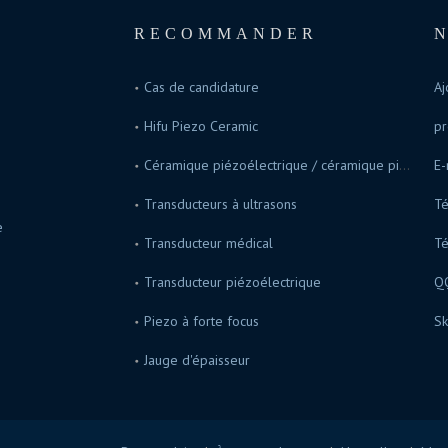
RECOMMANDER
Cas de candidature
Aj
Hifu Piezo Ceramic
pr
Céramique piézoélectrique / céramique piézoélectrique
E-
Transducteurs à ultrasons
Té
e
Transducteur médical
T
Transducteur piézoélectrique
Q
Piezo à forte focus
Sk
Jauge d'épaisseur