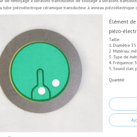
ur de nettoyage à ultrasons
transducteur de soudage à ultrasons
transduct
fu
tube piézoélectrique céramique
transducteur à anneau piézoélectrique
Élément de 
piézo-élect
Taille:
1. Diamètre 35
2. Matériau: mé
3. Type de métal
4. Fréquence: 
5. Sound clair, 
Quantité:
Aj