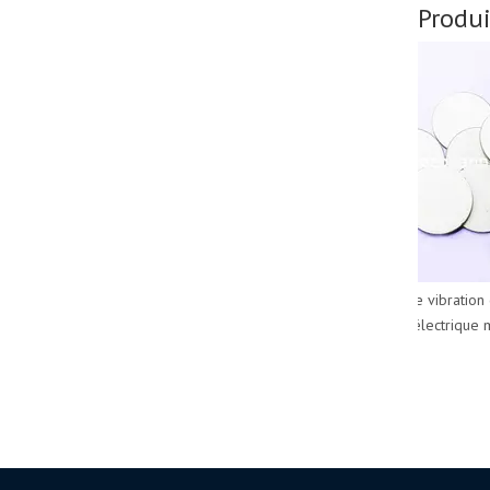
Produ
empilement de tubes piézo à faible
coût pour dispositif sous-marin
capteur de vibration c
piézoélectrique mé