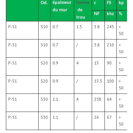
Dyerne
épaisseur
Od.
c
FS
kp
du mur
de
NF
khz
%
trou
P-51
S10
0.7
1.5
3.8
245
>
50
P-51
S10
0.7
/
3.8
210
>
50
P-51
S20
0.9
4
13
90
>
50
P-51
S20
0.9
/
13.5
100
>
50
P-51
S30
1.1
4
258
64
>
50
P-51
S30
1.1
/
26
67
>
50