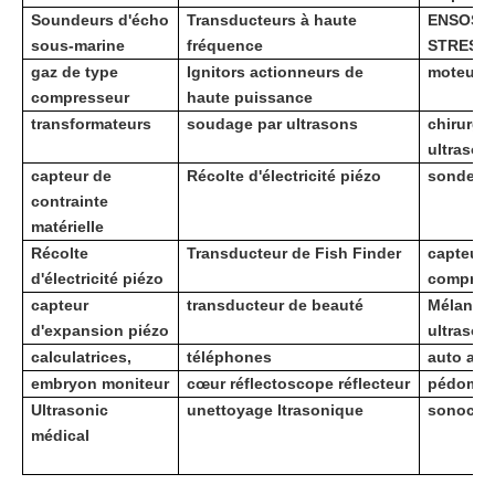
Soundeurs d'écho
Transducteurs à haute
ENSOSS
sous-marine
fréquence
STRESS
gaz de type
Ignitors actionneurs de
moteurs 
compresseur
haute puissance
transformateurs
soudage par ultrasons
chirurgi
ultrason
capteur de
Récolte d'électricité piézo
sonde b
contrainte
matérielle
Récolte
Transducteur de Fish Finder
capteur 
d'électricité piézo
compres
capteur
transducteur de beauté
Mélange
d'expansion piézo
ultrason
calculatrices,
téléphones
auto ala
embryon moniteur
cœur réflectoscope réflecteur
pédomèt
Ultrasonic
u
nettoyage ltrasonique
sonochi
médical