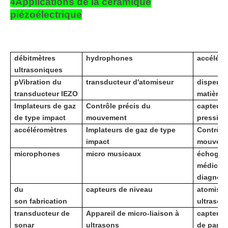
4
Applications de la céramique
piézoélectrique
débitmètres
hydrophones
accéléro
ultrasoniques
p
Vibration du
transducteur d'atomiseur
dispersi
transducteur IEZO
matière
Implateurs de gaz
Contrôle précis du
capteurs
de type impact
mouvement
pressi
accéléromètres
Implateurs de gaz de type
Contrôle
impact
mouvem
microphones
micro musicaux
échogra
médical
diagnost
du
capteurs de niveau
atomiseu
son fabrication
ultrason
transducteur de
Appareil de micro-liaison à
capteur 
sonar
ultrasons
de paroi