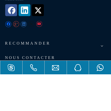
RECOMMANDER
NOUS CONTACTER
Ajouter: No.456 Wu Luo Road, district de Wuchang, City Wuhan,
province de Hubei, Chine.
E-mail:
sales@piezohannas.com
Tél: +86 27 84898868
Téléphone: +86 + 18986196674