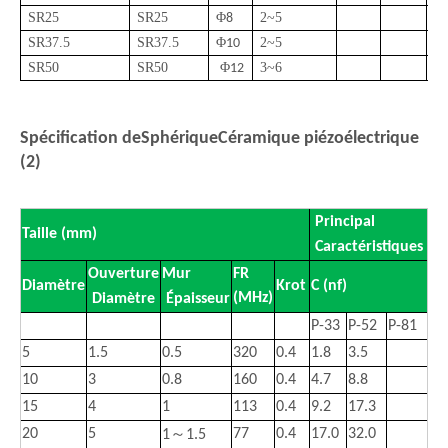
SR25
SR25
Φ
2
~
5
26
8
SR
37.5
SR
37.5
Φ
2
~
5
10
SR
50
SR
50
Φ
3
~
6
12
Spécification de
Sphérique
Céramique piézoélectrique
(2)
Principal
Taille (mm)
Caractéristiques
Ouverture
Mur
FR
Diamètre
Krot
C (nf)
(MHz)
Diamètre
Épaisseur
P-33
P-52
P-81
5
1.5
0.5
320
0.4
1.8
3.5
10
3
0.8
160
0.4
4.7
8.8
15
4
1
113
0.4
9.2
17.3
～
20
5
77
0.4
17.0
32.0
1
1.5