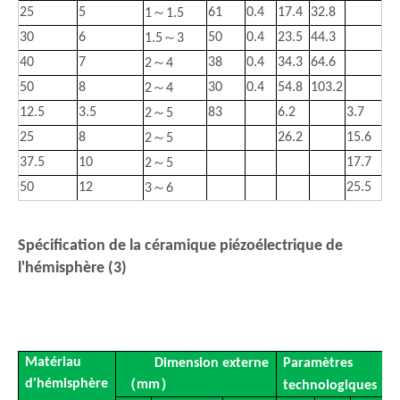
～
25
5
61
0.4
17.4
32.8
1
1.5
～
30
6
50
0.4
23.5
44.3
1.5
3
～
40
7
38
0.4
34.3
64.6
2
4
～
50
8
30
0.4
54.8
103.2
2
4
～
12.5
3.5
83
6.2
3.7
2
5
～
25
8
26.2
15.6
2
5
～
37.5
10
17.7
2
5
～
50
12
25.5
3
6
Spécification de la céramique piézoélectrique de
l'hémisphère (3)
Hémisphère
Matériau
Dimension externe
Paramètres
d'hémisphère
（mm）
technologiques