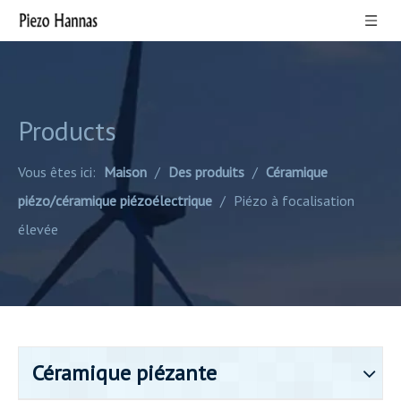
Products
Vous êtes ici:
Maison
/
Des produits
/
Céramique
piézo/céramique piézoélectrique
/
Piézo à focalisation
élevée
Céramique piézante