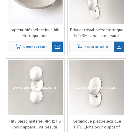
capteur piézoélectrique hifu
Briquet cristal piézoélectrique
électrique pour
hifu 3Mhz pour couteau à
piézoélectrique d'atomisation
ultrasons
Ajouter au panier
par ultrasons
Ajouter au panier
Hifu piezo matériel 4MHz P8
Céramique piézoélectrique
pour appareil de beauté
HIFU 1Mhz pour dispositif