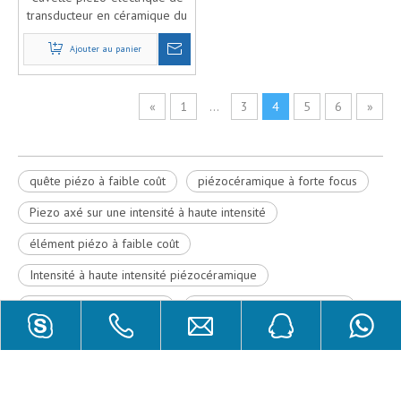
transducteur en céramique du
matériel HIFU de 650khz
Ajouter au panier
PZT43
«
1
...
3
4
5
6
»
quête piézo à faible coût
piézocéramique à forte focus
Piezo axé sur une intensité à haute intensité
élément piézo à faible coût
Intensité à haute intensité piézocéramique
Hifu Piezo Sphere Quest
piézocéramique à haut coût
Cristal piézo hifu
sphère piézo à faible coût
Crystal piézo à ultrasons Hifu