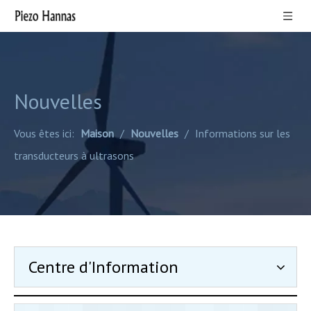
Nouvelles
Vous êtes ici:
Maison
/
Nouvelles
/
Informations sur les
transducteurs à ultrasons
Centre d'Information