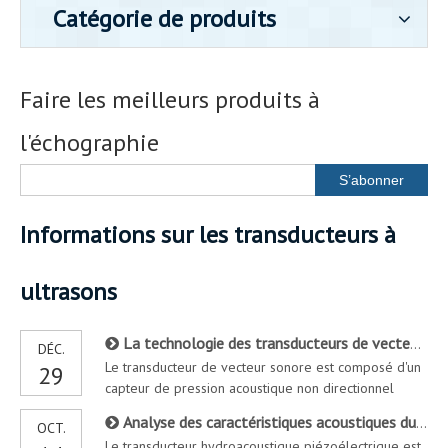
Catégorie de produits
Faire les meilleurs produits à
l'échographie
S’abonner
Informations sur les transducteurs à
ultrasons
La technologie des transducteurs de vecteur acoustique a attiré beaucoup l'attention de l'industrie acoustique sous-marine
DÉC.
Le transducteur de vecteur sonore est composé d'un
29
capteur de pression acoustique non directionnel
traditionnel et d'un capteur de vitesse de vibration
Analyse des caractéristiques acoustiques du transducteur acoustique sous-marine piézoélectrique
OCT.
ponctuelle dirigée par dipôle. Il peut mesurer
Le transducteur hydroacoustique piézoélectrique est