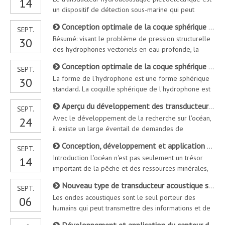
14
simultanément la pression acoustique à un point du
un dispositif de détection sous-marine qui peut
champ sonore et plusieurs composants orthogonaux
fonctionner à la fois comme pilote et capteur. Une
de la vitesse de vibration des particules. T
Conception optimale de la coque sphérique d'hydrophone de vecteur de co-vibration (1)
SEPT.
prédiction précise de ses caractéristiques acoustiques
Résumé: visant le problème de pression structurelle
30
dans un environnement sous-marin bruyant est très
des hydrophones vectoriels en eau profonde, la
importante pour la conception d'un transducteur
formule de contrainte maximale de la coquille
robuste et durable. L'élément fini meth
Conception optimale de la coque sphérique d'hydrophone de vecteur de co-vibration (2)
SEPT.
sphérique de pression externe est dérivée et
La forme de l'hydrophone est une forme sphérique
30
l'influence des matériaux et des dimensions de
standard. La coquille sphérique de l'hydrophone est
l'hydrophone vectoriel sphérique vibrant sur ses
composée d'hémisphères supérieur et inférieur. Le
performances acoustiques et ses prédistes
Aperçu du développement des transducteurs acoustiques sous-marins à faible fréquence en eau profonde
SEPT.
rayon extérieur des deux hémisphères est de 36
Avec le développement de la recherche sur l'océan,
24
mm, l'épaisseur de la paroi de l'hémisphère inférieur
il existe un large éventail de demandes de
est de 3 mm et l'épaisseur de la paroi de
transducteurs qui peuvent fonctionner en eau
l'hémisphère supérieur est de 4 mm. UN
Conception, développement et application du haut débit transducteur acoustique sous-marin
SEPT.
profonde. Les transducteurs en eau profonde sont
Introduction L'océan n'est pas seulement un trésor
14
principalement montés sur divers types de plates-
important de la pêche et des ressources minérales,
formes sous-marines autonomes, ThePlatform peut
mais aussi une position importante pour les pays
accueillir un volume et un poids limités ainsi que des
Nouveau type de transducteur acoustique sous-marin et de nouvelles technologies de transducteur
SEPT.
pour maintenir la sécurité nationale et les luttes
capaci d'alimentation électrique
Les ondes acoustiques sont le seul porteur des
06
militaires. Par conséquent, la technologie acoustique
humains qui peut transmettre des informations et de
sous-marine est devenue un moyen important pour
l'énergie sur de longues distances dans le vaste
l'exploration actuelle et DEVELO