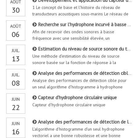
Développement et application du capteur de transducteur acoustique sous-marin
AOÛT
océan. Sur le terrain, les gens utilisent des ondes
1 Le concept de base et l'histoire du réseau de
30
électromagnétiques pour développer des radars. De
transducteurs acoustiques sous-marins Le réseau de
même, les gens utilisent des ondes acoustiques
transducteurs acoustiques sous-marins est le produit
comme transporteurs d'information pour développer
Recherche sur l'hydrophone incurvé à basse fréquence
AOÛT
de la vulgarisation de la technologie du réseau
des cibles sous-marines pour détecter
Afin de recevoir des ondes sonores à basse
06
mondial. Maintenant que le terrain est connecté par
fréquence avec une sensibilité élevée, un
des moyens optiques ou électriques câblés, et le
hydrophone à la flexion à trois lamines double face a
réseau est connecté via Wirel
Estimation du niveau de source sonore du transducteur acoustique sous-marin dans les eaux peu profondes
JUIL.
été étudié, appliquant le logiciel fini COMSOL à la
Une méthode d'estimation du niveau de source
13
conception de simulation et d'optimisation de
sonore basée sur la fonction de réponse à la
l'hydrophone incurvé. L'influence de chaque partie sur
fréquence inverse acoustique (IFRF) est proposée
la sensibilité à la réception
Analyse des performances de détection cible pour un seul algorithme d'histogramme à hydrophone vectoriel
JUIL.
pour résoudre le problème d'une mauvaise précision
Analyse des performances de détection cible pour
08
de l'évaluation du niveau de vibration et de bruit de
un seul algorithme d'histogramme à hydrophone
l'équipement acoustique sous-marin dans les eaux
vectoriel
peu profondes. Cette méthode représente le trap
Capteur d'hydrophone circulaire unique
JUIN
Capteur d'hydrophone circulaire unique
22
Analyse des performances de détection de l'algorithme de découverte de la direction de l'histogramme d'hydrophone à vecteur unique
JUIN
L'algorithme d'histogramme d'un seul hydrophone
16
vectoriel a une bonne robustesse et une bonne