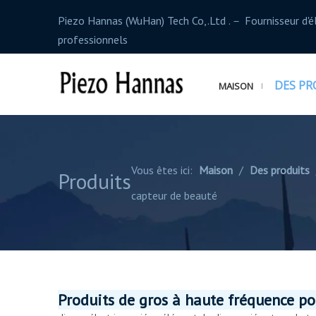
Piezo Hannas (WuHan) Tech Co,.Ltd .－ Fournisseur d'
professionnels
DES PR
MAISON
Vous êtes ici:
Maison
/
Des produits
Produits
capteur de beauté
Produits de gros à haute fréquence pou