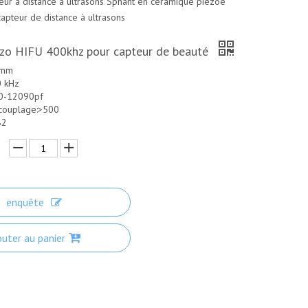
eur à distance à ultrasons
Sphant en céramique piézo
e
capteur de distance à ultrasons
zo HIFU 400khz pour capteur de beauté
 mm
0 kHz
50-12090pf
 couplage:>500
82
enquête
outer au panier