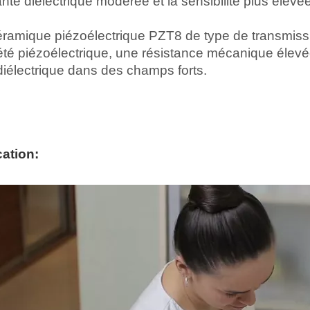
nte diélectrique modérée et la sensibilité plus élevée
éramique piézoélectrique PZT8 de type de transmis
été piézoélectrique, une résistance mécanique élevée
diélectrique dans des champs forts.
cation: