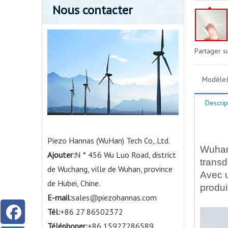
Nous contacter
Partager su
Modèle:
Descrip
Piezo Hannas (WuHan) Tech Co,.Ltd.
Wuhan 
Ajouter:
N ° 456 Wu Luo Road, district
transd
de Wuchang, ville de Wuhan, province
Avec u
de Hubei, Chine.
produi
E-mail:
sales@piezohannas.com
Tél:
+86 27 86502372
Téléphoner:
+86 15927286589