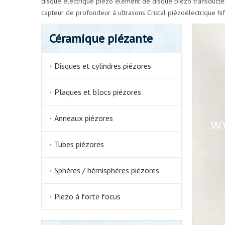
disque électrique piézo
élément de disque piézo
transducte
capteur de profondeur à ultrasons
Cristal piézoélectrique hi
Céramique piézante
Disques et cylindres piézores
Plaques et blocs piézores
Anneaux piézores
Tubes piézores
Sphères / hémisphères piézores
Piezo à forte focus