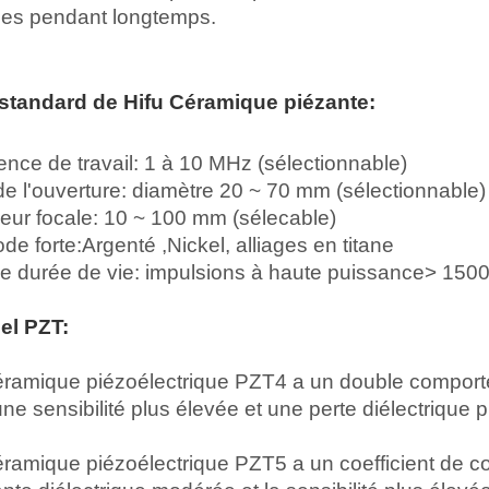
ces pendant longtemps.
e standard de
Hifu
Céramique piézante
:
nce de travail: 1 à 10 MHz (sélectionnable)
 de l'ouverture: diamètre 20 ~ 70 mm (sélectionnable)
ur focale: 10 ~ 100 mm (sélecable)
ode forte:
Argenté ,
Nickel, alliages en titane
e durée de vie: impulsions à haute puissance> 150
el PZT:
éramique piézoélectrique PZT4 a un double comporte
ne sensibilité plus élevée et une perte diélectrique pl
éramique piézoélectrique PZT5 a un coefficient de c