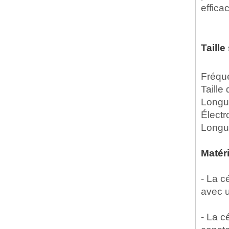
effica
Taill
Fréque
Taille
Longue
Électr
Longu
Matéri
- La c
avec u
- La c