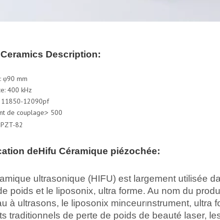
 Ceramics Description:
e: φ90 mm
e: 400 kHz
: 11850-12090pf
ent de couplage:> 500
: PZT-82
cation
de
Hifu
Céramique piézochée:
amique ultrasonique (HIFU) est largement utilisée dan
de poids et le liposonix, ultra forme. Au nom du prod
u à ultrasons, le liposonix minceur
nstrument, ultra 
I
ts traditionnels de perte de poids de beauté laser, le