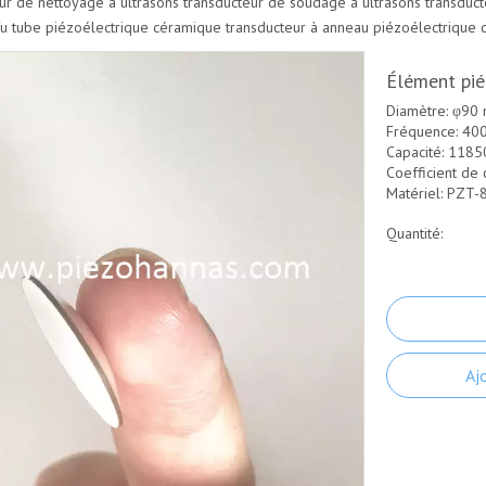
ur de nettoyage à ultrasons
transducteur de soudage à ultrasons
transduct
fu
tube piézoélectrique céramique
transducteur à anneau piézoélectrique
Élément pié
Diamètre: φ90
Fréquence: 40
Capacité: 118
Coefficient de
Matériel: PZT-
Quantité:
Aj