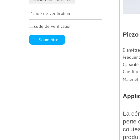
Piezo
Soumettre
Diamètr
Fréquenc
Capacité
Coeffici
Matériel
Appli
La cér
perte 
coutea
produi