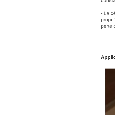
consta
- La c
propri
perte 
Appli