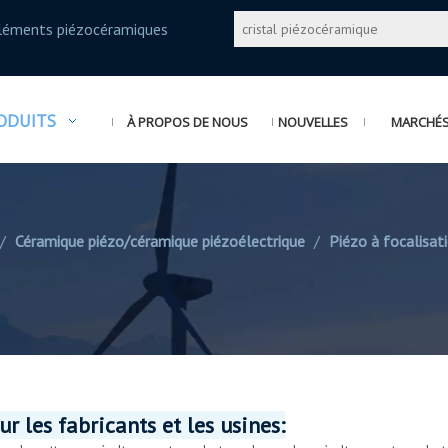
éléments piézocéramiques
ODUITS
À PROPOS DE NOUS
NOUVELLES
MARCHÉS 
/
Céramique piézo/céramique piézoélectrique
/
Piézo à focalisat
r les fabricants et les usines: